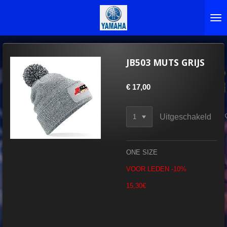
Ga
direct
naar
de
hoofdinhoud
JB503 MUTS GRIJS
€ 17,00
Uitgeschakeld
ONE SIZE
VOOR LEDEN -10%
15,30€