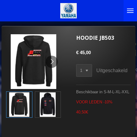
Ga
direct
naar
de
hoofdinhoud
HOODIE JB503
€ 45,00
Uitgeschakeld
Beschikbaar in S-M-L-XL-XXL
VOOR LEDEN -10%
40,50€