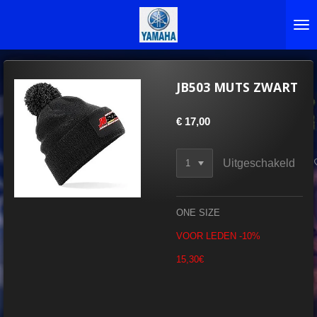
Ga
direct
naar
de
hoofdinhoud
JB503 MUTS ZWART
€ 17,00
Uitgeschakeld
ONE SIZE
VOOR LEDEN -10%
15,30€